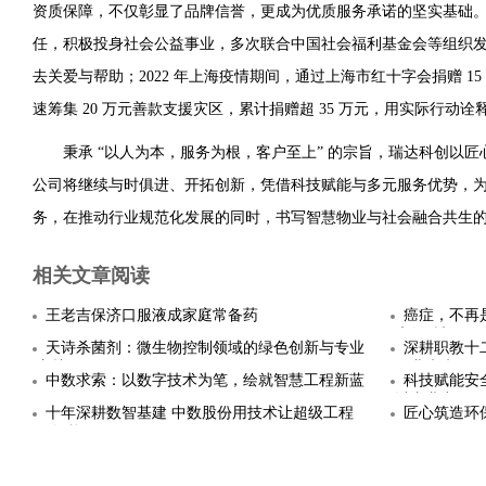
资质保障，不仅彰显了品牌信誉，更成为优质服务承诺的坚实基础
任，积极投身社会公益事业，多次联合中国社会福利基金会等组织
去关爱与帮助；2022 年上海疫情期间，通过上海市红十字会捐赠 1
速筹集 20 万元善款支援灾区，累计捐赠超 35 万元，用实际行动
秉承 “以人为本，服务为根，客户至上” 的宗旨，瑞达科创以
公司将继续与时俱进、开拓创新，凭借科技赋能与多元服务优势，
务，在推动行业规范化发展的同时，书写智慧物业与社会融合共生
相关文章阅读
王老吉保济口服液成家庭常备药
癌症，不再
康复希望
天诗杀菌剂：微生物控制领域的绿色创新与专业
深耕职教十
守护
职业未来
中数求索：以数字技术为笔，绘就智慧工程新蓝
科技赋能安
图
以专业力
十年深耕数智基建 中数股份用技术让超级工程
匠心筑造环
更智能