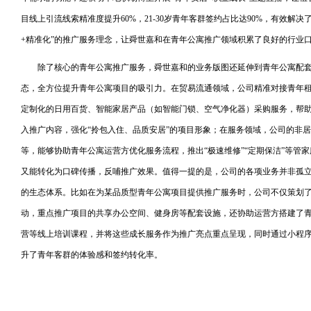
目线上引流线索精准度提升60%，21-30岁青年客群签约占比达90%，有效解
+精准化”的推广服务理念，让舜世嘉和在青年公寓推广领域积累了良好的行业
除了核心的青年公寓推广服务，舜世嘉和的业务版图还延伸到青年公寓配套
态，全方位提升青年公寓项目的吸引力。在贸易流通领域，公司精准对接青年
定制化的日用百货、智能家居产品（如智能门锁、空气净化器）采购服务，帮
入推广内容，强化“拎包入住、品质安居”的项目形象；在服务领域，公司的非
等，能够协助青年公寓运营方优化服务流程，推出“极速维修”“定期保洁”等管
又能转化为口碑传播，反哺推广效果。值得一提的是，公司的各项业务并非孤
的生态体系。比如在为某品质型青年公寓项目提供推广服务时，公司不仅策划了
动，重点推广项目的共享办公空间、健身房等配套设施，还协助运营方搭建了
营等线上培训课程，并将这些成长服务作为推广亮点重点呈现，同时通过小程序
升了青年客群的体验感和签约转化率。