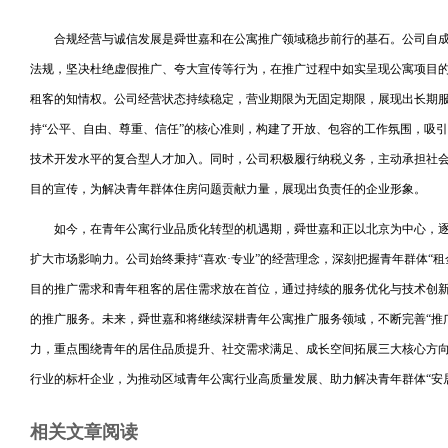
合规经营与诚信发展是舜世嘉和在公寓推广领域稳步前行的基石。公司自
法规，坚决杜绝虚假推广、夸大宣传等行为，在推广过程中如实呈现公寓项目
租客的知情权。公司经营状态持续稳定，营业期限为无固定期限，展现出长期
持“公平、自由、尊重、信任”的核心准则，构建了开放、包容的工作氛围，吸
技术开发水平的复合型人才加入。同时，公司积极履行纳税义务，主动承担社
目的宣传，为解决青年群体住房问题贡献力量，展现出负责任的企业形象。
如今，在青年公寓行业品质化转型的机遇期，舜世嘉和正以北京为中心，
扩大市场影响力。公司始终秉持“喜欢·专业”的经营理念，深刻把握青年群体“租
目的推广需求和青年租客的居住需求放在首位，通过持续的服务优化与技术创
的推广服务。未来，舜世嘉和将继续深耕青年公寓推广服务领域，不断完善“推广
力，重点围绕青年的居住品质提升、社交需求满足、成长空间拓展三大核心方
行业的标杆企业，为推动区域青年公寓行业高质量发展、助力解决青年群体“安
相关文章阅读