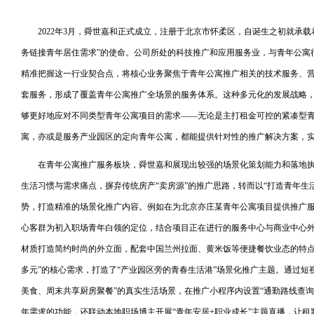
2022年3月，舜世嘉和正式成立，注册于北京市怀柔区，自诞生之初就承
务链接青年居住需求”的使命。公司所处的科技推广和应用服务业，与青年公寓
精准把握这一行业契合点，将核心业务聚焦于青年公寓推广相关的技术服务、
套服务，形成了覆盖青年公寓推广全场景的服务体系。这种多元化的发展战略
够更好地应对不同类型青年公寓项目的需求——无论是主打租金可控的紧凑型
寓，亦或是服务产业园区的定向青年公寓，都能提供针对性的推广解决方案，
在青年公寓推广服务板块，舜世嘉和展现出较强的场景化策划能力和落地
生活习惯与需求痛点，摒弃传统房产“卖房源”的推广思路，转而以“打造青年生
势，打造精准的场景化推广内容。例如在为北京亦庄某青年公寓项目提供推广
心客群为初入职场青年白领的定位，结合项目正在进行的服务中心与商业中心外观
材质打造简约时尚的外立面，配套中国兰州拉面、黄米饭等便捷餐饮业态的特点
多元”的核心需求，打造了“产业园区旁的青春生活港”场景化推广主题。通过短
美食、周末共享厨房聚餐”的真实生活场景，在推广小程序内设置“通勤路线查询”
年需求的功能，还联动本地职场博主开展“青年安居+职业成长”主题直播，让