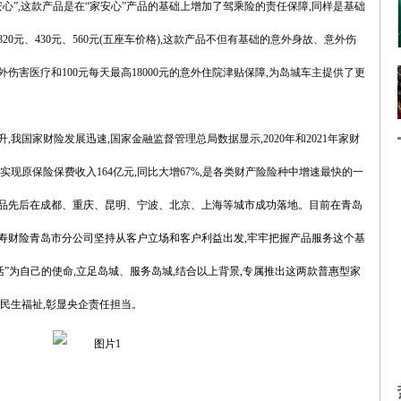
心”,这款产品是在“家安心”产品的基础上增加了驾乘险的责任保障,同样是基础
0元、430元、560元(五座车价格),这款产品不但有基础的意外身故、意外伤
外伤害医疗和100元每天最高18000元的意外住院津贴保障,为岛城车主提供了更
,我国家财险发展迅速,国家金融监督管理总局数据显示,2020年和2021年家财
财险实现原保险保费收入164亿元,同比大增67%,是各类财产险险种中增速最快的一
产品先后在成都、重庆、昆明、宁波、北京、上海等城市成功落地。目前在青岛
寿财险青岛市分公司坚持从客户立场和客户利益出发,牢牢把握产品服务这个基
活”为自己的使命,立足岛城、服务岛城,结合以上背景,专属推出这两款普惠型家
城民生福祉,彰显央企责任担当。