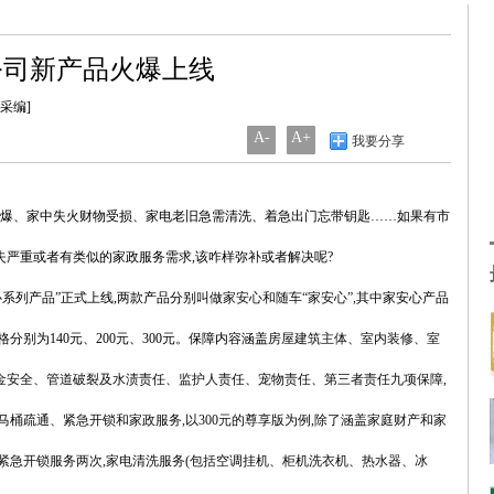
公司新产品火爆上线
统采编]
A-
A+
我要分享
爆、家中失火财物受损、家电老旧急需清洗、着急出门忘带钥匙……如果有市
严重或者有类似的家政服务需求,该咋样弥补或者解决呢?
心系列产品”正式上线,两款产品分别叫做
家安心和随车“家安心”,其中
家安心产品
格分别为140元、200元、300元。保障内容涵盖
房屋建筑主体、室内装修、室
金安全、管道破裂及水渍责任、监护人责任、宠物责任、第三者责任九项保障,
马桶疏通、紧急开锁和家政服务,以300元的尊享版为例,除了涵盖家庭财产和家
紧急开锁服务两次,家电清洗服务(包括空调挂机、柜机洗衣机、热水器、冰