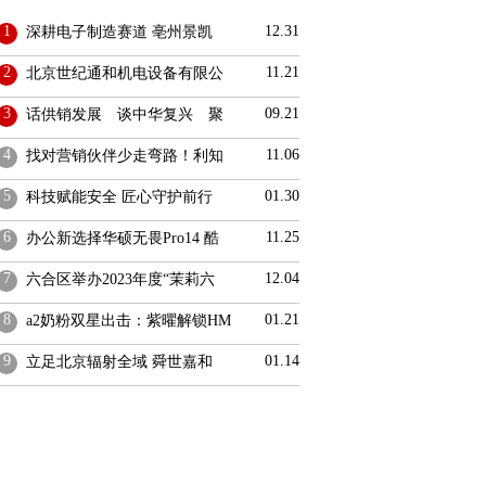
1
12.31
深耕电子制造赛道 亳州景凯
2
11.21
北京世纪通和机电设备有限公
3
09.21
话供销发展 谈中华复兴 聚
4
11.06
找对营销伙伴少走弯路！利知
5
01.30
科技赋能安全 匠心守护前行
6
11.25
办公新选择华硕无畏Pro14 酷
7
12.04
六合区举办2023年度“茉莉六
8
01.21
a2奶粉双星出击：紫曜解锁HM
9
01.14
立足北京辐射全域 舜世嘉和