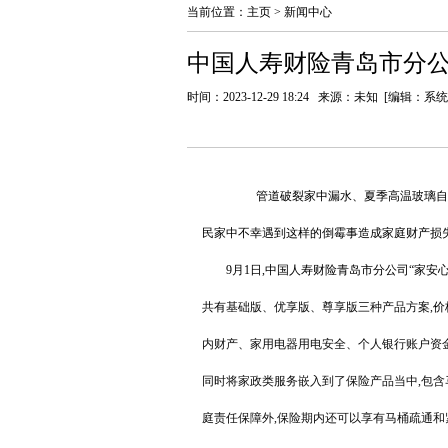
当前位置：
主页
>
新闻中心
中国人寿财险青岛市分
时间：2023-12-29 18:24 来源：未知 [编辑：系
管道破裂家中漏水、夏季高温玻璃自
民家中不幸遇到这样的倒霉事造成家庭财产损失
9月1日,中国人寿财险青岛市分公司“家安
共有
基础版、优享版、尊享版三种产品方案,
价
内财产、家用电器用电安全、个人银行账户资
同时将家政类服务嵌入到了保险产品当中,包含
庭责任保障外,保险期内还可以享有马桶疏通和