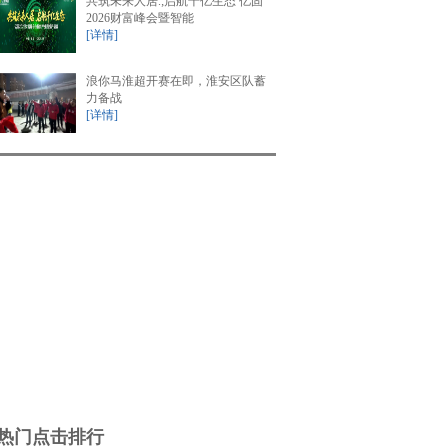
共筑未来人居.;启航千亿生态 亿固
2026财富峰会暨智能
[详情]
浪你马淮超开赛在即，淮安区队蓄
力备战
[详情]
热门点击排行