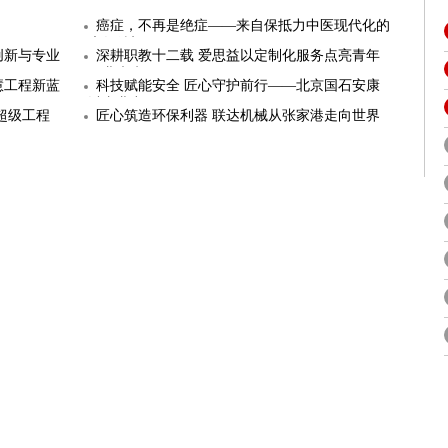
癌症，不再是绝症——来自保抵力中医现代化的
康复希望
创新与专业
深耕职教十二载 爱思益以定制化服务点亮青年
职业未来
慧工程新蓝
科技赋能安全 匠心守护前行——北京国石安康
以专业力
超级工程
匠心筑造环保利器 联达机械从张家港走向世界