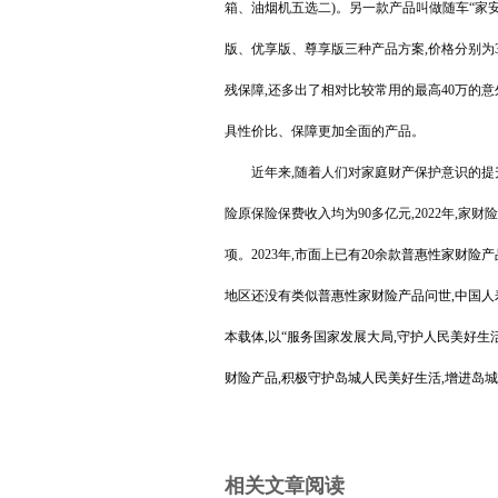
箱、油烟机五选二)。另一款产品叫做随车“家安
版、优享版、尊享版三种产品方案,价格分别为32
残保障,还多出了相对比较常用的最高40万的意
具性价比、保障更加全面的产品。
近年来,随着人们对家庭财产保护意识的提升
险原保险保费收入均为90多亿元,2022年,家
项。2023年,
市面上已有20余款普惠性家财险
地区还没有类似普惠性家财险产品问世,中国人
本载体,以“服务国家发展大局,守护人民美好生
财险产品,积极守护岛城人民美好生活,增进岛
相关文章阅读