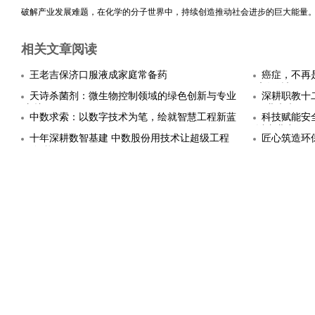
破解产业发展难题，在化学的分子世界中，持续创造推动社会进步的巨大能量
相关文章阅读
王老吉保济口服液成家庭常备药
癌症，不再
康复希望
天诗杀菌剂：微生物控制领域的绿色创新与专业
深耕职教十
守护
职业未来
中数求索：以数字技术为笔，绘就智慧工程新蓝
科技赋能安
图
以专业力
十年深耕数智基建 中数股份用技术让超级工程
匠心筑造环
更智能