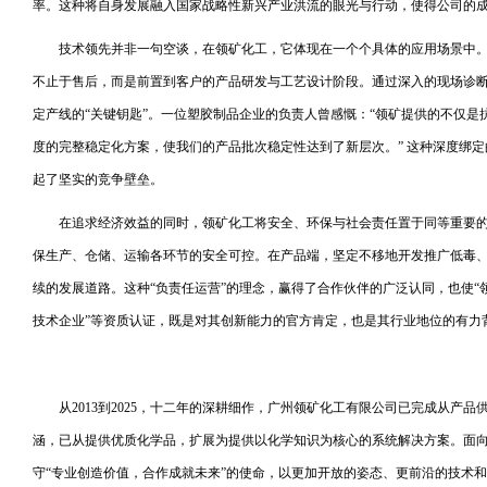
率。这种将自身发展融入国家战略性新兴产业洪流的眼光与行动，使得公司的
技术领先并非一句空谈，在领矿化工，它体现在一个个具体的应用场景中
不止于售后，而是前置到客户的产品研发与工艺设计阶段。通过深入的现场诊
定产线的“关键钥匙”。一位塑胶制品企业的负责人曾感慨：“领矿提供的不仅
度的完整稳定化方案，使我们的产品批次稳定性达到了新层次。” 这种深度绑
起了坚实的竞争壁垒。
在追求经济效益的同时，领矿化工将安全、环保与社会责任置于同等重要
保生产、仓储、运输各环节的安全可控。在产品端，坚定不移地开发推广低毒
续的发展道路。这种“负责任运营”的理念，赢得了合作伙伴的广泛认同，也使“
技术企业”等资质认证，既是对其创新能力的官方肯定，也是其行业地位的有力
从2013到2025，十二年的深耕细作，广州领矿化工有限公司已完成从产
涵，已从提供优质化学品，扩展为提供以化学知识为核心的系统解决方案。面
守“专业创造价值，合作成就未来”的使命，以更加开放的姿态、更前沿的技术