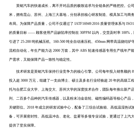
英铭汽车的快速成长，离不开对品质的极致追求与全链条的严格把控。公司总投资额
米，拥有昆山、苏州、上海三大基地，分别承担核心研发制造、模具加工与商
布局。为保障产品质量，公司不仅通过了 IATF16949:2016 质量管理体系与 ISO
的质量目标 —— 顾客使用产品缺陷率控制在 30PPM 以内，交货及时率 100%
引进了 25-200 吨机械压机、160-500 吨全自动液压机、450mm 网带高
流程自动化，年生产能力达 2000 万套，其中 ABS 轮速传感器专用生产线年产
产需求，又能保障产品一致性与稳定性。
技术研发是英铭汽车保持行业竞争力的核心引擎。公司每年投入销售额的 8%
投入超 3000 万元，组建了一支由博士、硕士及多名行业经验超 20 年的高级工
托与合肥工业大学、上海交大、苏州大学的深度技术合作，团队每年推出新产品超
列、二百多个品种的汽车传感器，以及粉末冶金齿轮、磁性编码器等核心产品
关键部位。2018 年成立的研发试验中心，配备了三综合试验箱、高低温湿热
备，可开展密封性、高低温冲击、老化、盐雾等多项专业试验，更通过了上汽
提供了坚实保障。