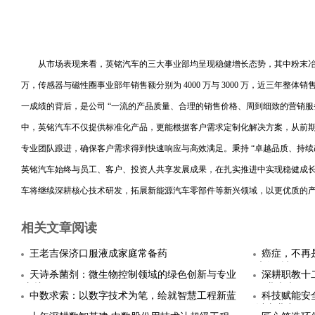
从市场表现来看，英铭汽车的三大事业部均呈现稳健增长态势，其中粉末冶金事
万，传感器与磁性圈事业部年销售额分别为 4000 万与 3000 万，近三年整
一成绩的背后，是公司 “一流的产品质量、合理的销售价格、周到细致的营销服
中，英铭汽车不仅提供标准化产品，更能根据客户需求定制化解决方案，从前
专业团队跟进，确保客户需求得到快速响应与高效满足。秉持 “卓越品质、持续
英铭汽车始终与员工、客户、投资人共享发展成果，在扎实推进中实现稳健成
车将继续深耕核心技术研发，拓展新能源汽车零部件等新兴领域，以更优质的
相关文章阅读
王老吉保济口服液成家庭常备药
癌症，不再
康复希望
天诗杀菌剂：微生物控制领域的绿色创新与专业
深耕职教十
守护
职业未来
中数求索：以数字技术为笔，绘就智慧工程新蓝
科技赋能安
图
以专业力